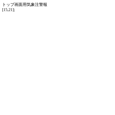
トップ画面用気象注警報
[15,21];