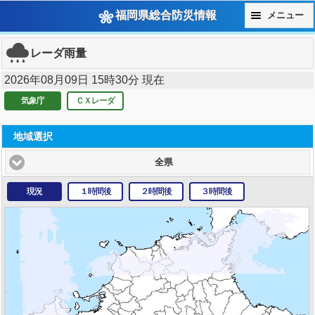
福岡県総合防災情報
メニュー
レーダ雨量
2026年08月09日 15時30分 現在
気象庁
ＣＸレーダ
地域選択
全県
現況
１時間後
２時間後
３時間後