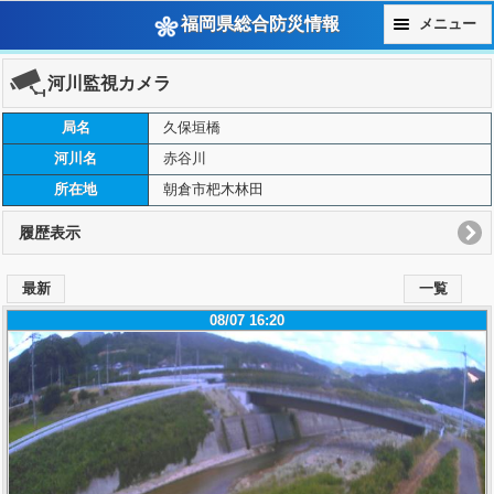
福岡県総合防災情報
メニュー
河川監視カメラ
局名
久保垣橋
河川名
赤谷川
所在地
朝倉市杷木林田
履歴表示
最新
一覧
08/07 16:20