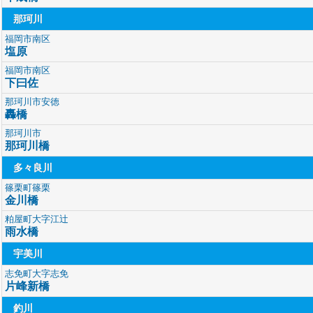
那珂川
福岡市南区
塩原
福岡市南区
下曰佐
那珂川市安徳
轟橋
那珂川市
那珂川橋
多々良川
篠栗町篠栗
金川橋
粕屋町大字江辻
雨水橋
宇美川
志免町大字志免
片峰新橋
釣川