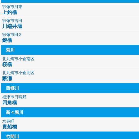
宗像市河東
上釣橋
宗像市吉田
川端井堰
宗像市田久
鍵橋
紫川
北九州市小倉南区
桜橋
北九州市小倉北区
藪瀬
西郷川
福津市日蒔野
四角橋
新々堀川
水巻町
貴船橋
竹間川