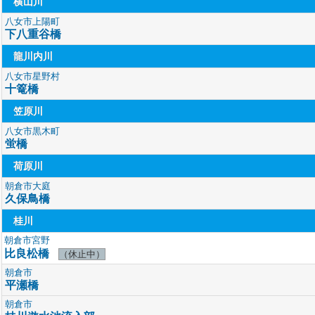
横山川
八女市上陽町
下八重谷橋
龍川内川
八女市星野村
十篭橋
笠原川
八女市黒木町
蛍橋
荷原川
朝倉市大庭
久保鳥橋
桂川
朝倉市宮野
比良松橋
（休止中）
朝倉市
平瀬橋
朝倉市