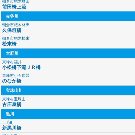
朝倉市杷木林田
前田橋上流
赤谷川
朝倉市杷木林田
久保垣橋
朝倉市杷木松末
松末橋
大肥川
東峰村福井
小松橋下流ＪＲ橋
東峰村小石原鼓
のなか橋
宝珠山川
東峰村宝珠山
古庄屋橋
黒川
上毛町
新黒川橋