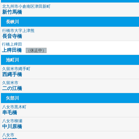
北九州市小倉南区津田新町
新竹馬橋
長峡川
行橋市大字上津熊
長音寺橋
行橋上稗田
上稗田橋
（休止中）
池町川
久留米市縄手町
西縄手橋
久留米市
二の江橋
矢部川
八女市黒木町
串毛橋
八女市柳瀬
中川原橋
八女市