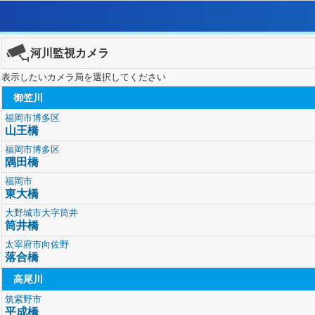
河川監視カメラ
表示したいカメラ局を選択してください
御笠川
福岡市博多区
山王橋
福岡市博多区
隅田橋
福岡市
東大橋
大野城市大字筒井
筒井橋
太宰府市向佐野
落合橋
高尾川
筑紫野市
平成橋