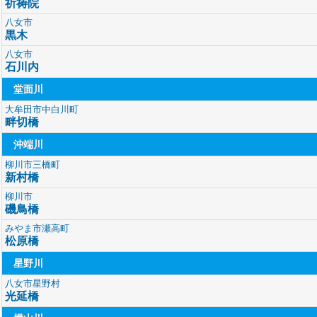
祈祷院
八女市
黒木
八女市
石川内
堂面川
大牟田市中白川町
畔切橋
沖端川
柳川市三橋町
新村橋
柳川市
磯鳥橋
みやま市瀬高町
松原橋
星野川
八女市星野村
光延橋