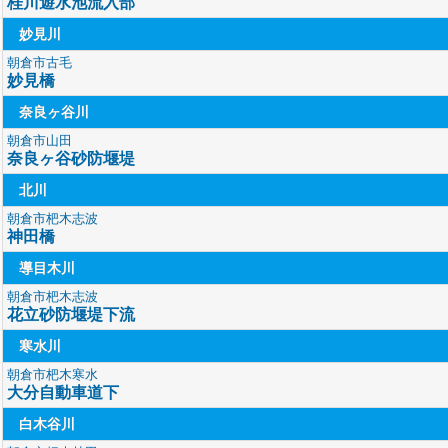
桂川遊水池流入部
妙見川
朝倉市古毛
妙見橋
奈良ヶ谷川
朝倉市山田
奈良ヶ谷砂防堰堤
北川
朝倉市杷木志波
神田橋
導目木川
朝倉市杷木志波
花立砂防堰堤下流
寒水川
朝倉市杷木寒水
大分自動車道下
白木谷川