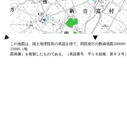
この地図は、国土地理院長の承認を得て、同院発行の数値地図20000
25000（地
図画像）を複製したものである。（承認番号 平１６総複、第６３号