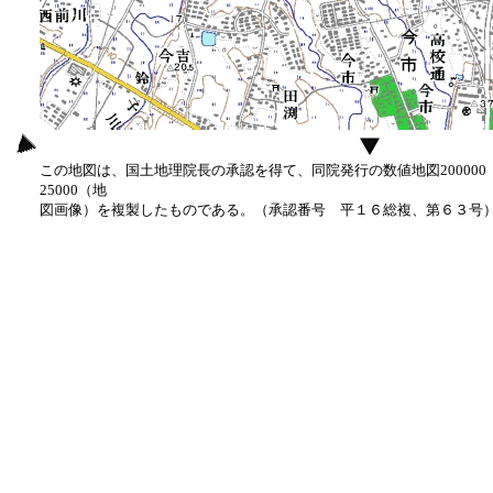
この地図は、国土地理院長の承認を得て、同院発行の数値地図20000
25000（地
図画像）を複製したものである。（承認番号 平１６総複、第６３号