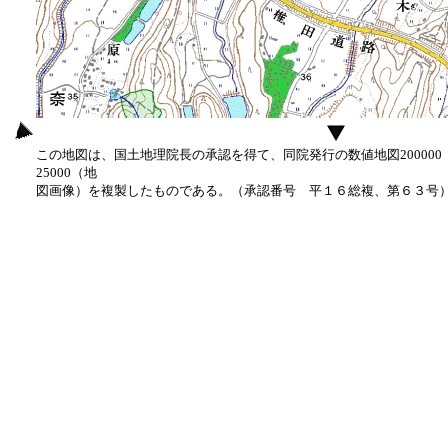
この地図は、国土地理院長の承認を得て、同院発行の数値地図20000
25000（地
図画像）を複製したものである。（承認番号 平１６総複、第６３号