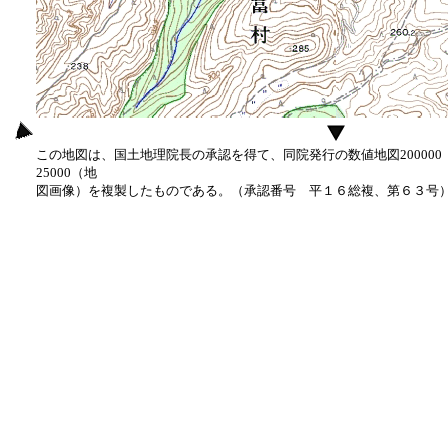
この地図は、国土地理院長の承認を得て、同院発行の数値地図20000
25000（地
図画像）を複製したものである。（承認番号 平１６総複、第６３号