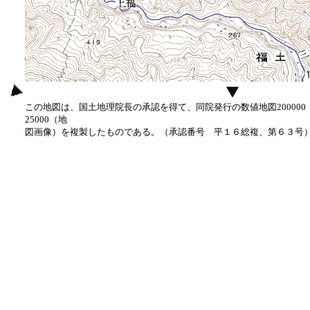
この地図は、国土地理院長の承認を得て、同院発行の数値地図20000
25000（地
図画像）を複製したものである。（承認番号 平１６総複、第６３号