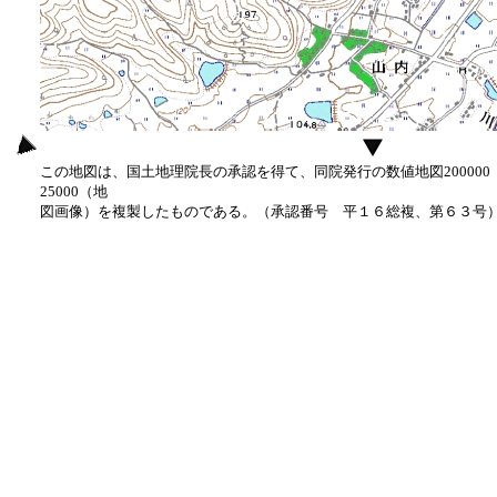
この地図は、国土地理院長の承認を得て、同院発行の数値地図20000
25000（地
図画像）を複製したものである。（承認番号 平１６総複、第６３号