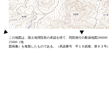
この地図は、国土地理院長の承認を得て、同院発行の数値地図20000
25000（地
図画像）を複製したものである。（承認番号 平１６総複、第６３号