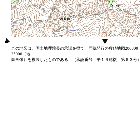
この地図は、国土地理院長の承認を得て、同院発行の数値地図20000
25000（地
図画像）を複製したものである。（承認番号 平１６総複、第６３号