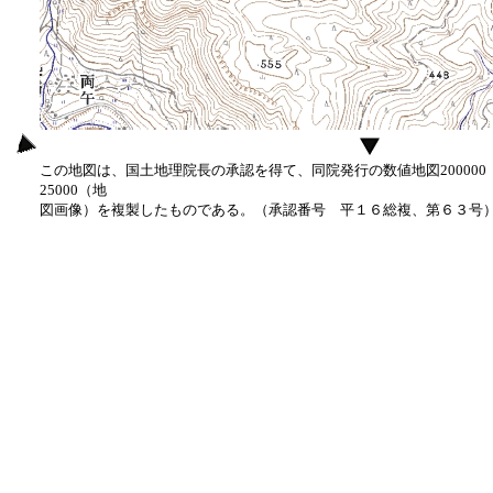
この地図は、国土地理院長の承認を得て、同院発行の数値地図20000
25000（地
図画像）を複製したものである。（承認番号 平１６総複、第６３号