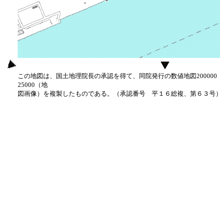
この地図は、国土地理院長の承認を得て、同院発行の数値地図20000
25000（地
図画像）を複製したものである。（承認番号 平１６総複、第６３号