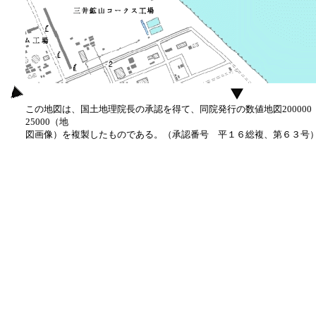
この地図は、国土地理院長の承認を得て、同院発行の数値地図20000
25000（地
図画像）を複製したものである。（承認番号 平１６総複、第６３号