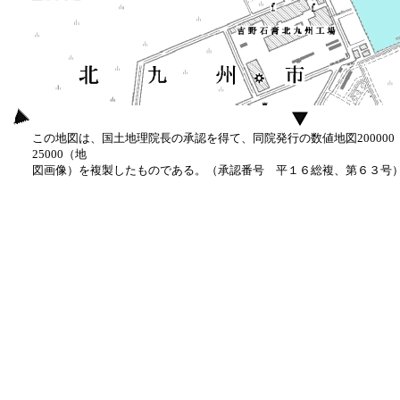
この地図は、国土地理院長の承認を得て、同院発行の数値地図20000
25000（地
図画像）を複製したものである。（承認番号 平１６総複、第６３号