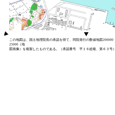
この地図は、国土地理院長の承認を得て、同院発行の数値地図20000
25000（地
図画像）を複製したものである。（承認番号 平１６総複、第６３号