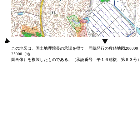
この地図は、国土地理院長の承認を得て、同院発行の数値地図20000
25000（地
図画像）を複製したものである。（承認番号 平１６総複、第６３号