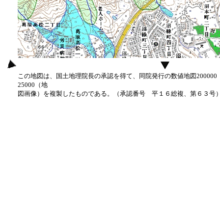
この地図は、国土地理院長の承認を得て、同院発行の数値地図20000
25000（地
図画像）を複製したものである。（承認番号 平１６総複、第６３号