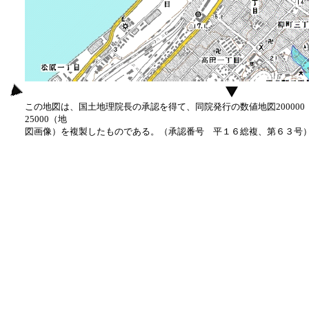
この地図は、国土地理院長の承認を得て、同院発行の数値地図20000
25000（地
図画像）を複製したものである。（承認番号 平１６総複、第６３号