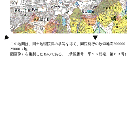
この地図は、国土地理院長の承認を得て、同院発行の数値地図20000
25000（地
図画像）を複製したものである。（承認番号 平１６総複、第６３号