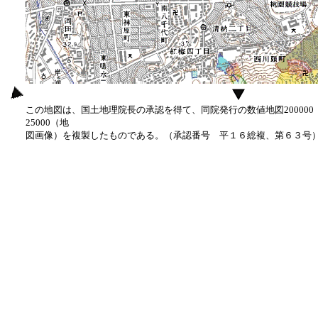
この地図は、国土地理院長の承認を得て、同院発行の数値地図20000
25000（地
図画像）を複製したものである。（承認番号 平１６総複、第６３号