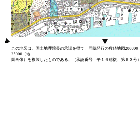
この地図は、国土地理院長の承認を得て、同院発行の数値地図20000
25000（地
図画像）を複製したものである。（承認番号 平１６総複、第６３号