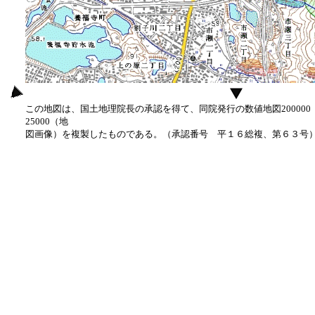
この地図は、国土地理院長の承認を得て、同院発行の数値地図20000
25000（地
図画像）を複製したものである。（承認番号 平１６総複、第６３号