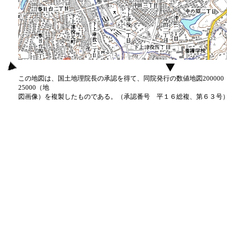
この地図は、国土地理院長の承認を得て、同院発行の数値地図20000
25000（地
図画像）を複製したものである。（承認番号 平１６総複、第６３号