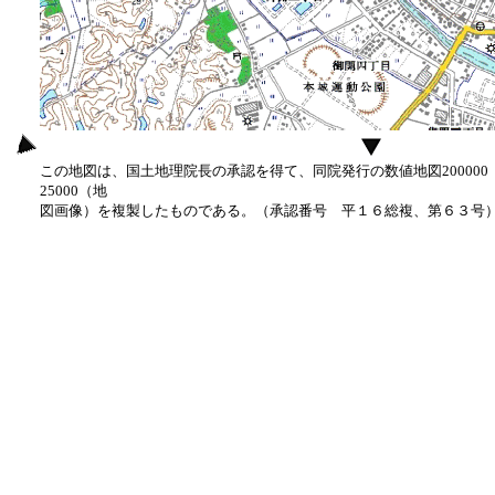
この地図は、国土地理院長の承認を得て、同院発行の数値地図20000
25000（地
図画像）を複製したものである。（承認番号 平１６総複、第６３号