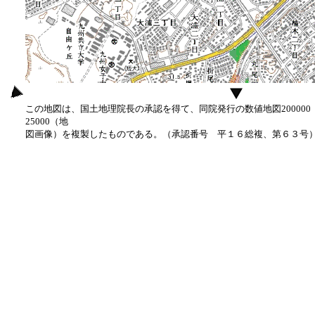
この地図は、国土地理院長の承認を得て、同院発行の数値地図20000
25000（地
図画像）を複製したものである。（承認番号 平１６総複、第６３号