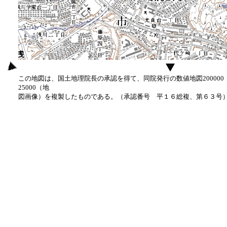
この地図は、国土地理院長の承認を得て、同院発行の数値地図20000
25000（地
図画像）を複製したものである。（承認番号 平１６総複、第６３号