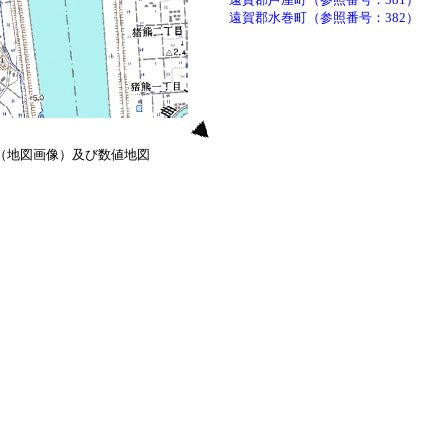
遠賀郡水巻町（参照番号：382）
0（地図画像）及び数値地図
）