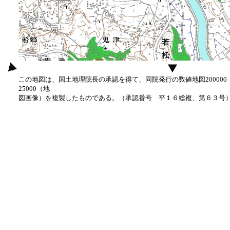
この地図は、国土地理院長の承認を得て、同院発行の数値地図20000
25000（地
図画像）を複製したものである。（承認番号 平１６総複、第６３号