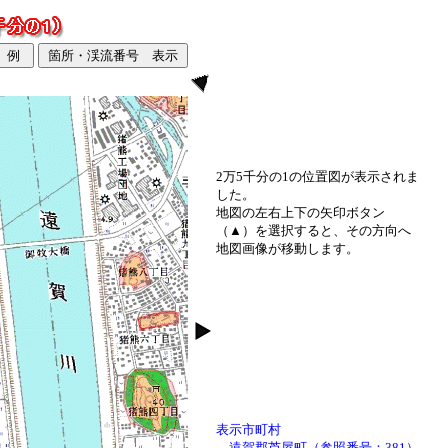
2万5千分の1の位置図が表示されま
した。
地図の左右上下の矢印ボタン
（▲）を選択すると、その方向へ
地図画像が移動します。
表示市町村
遠賀郡芦屋町（参照番号：381）