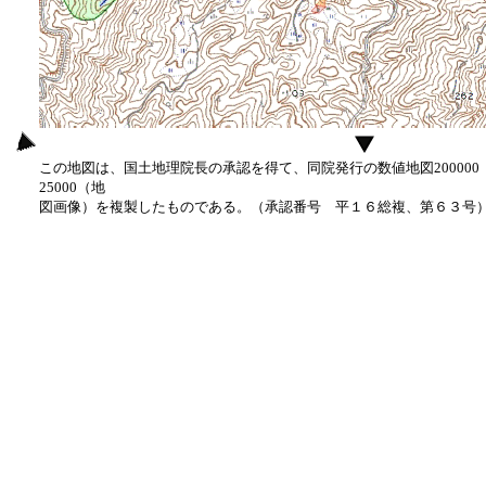
この地図は、国土地理院長の承認を得て、同院発行の数値地図20000
25000（地
図画像）を複製したものである。（承認番号 平１６総複、第６３号