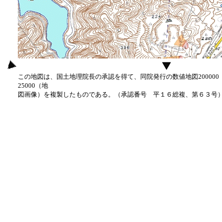
この地図は、国土地理院長の承認を得て、同院発行の数値地図20000
25000（地
図画像）を複製したものである。（承認番号 平１６総複、第６３号