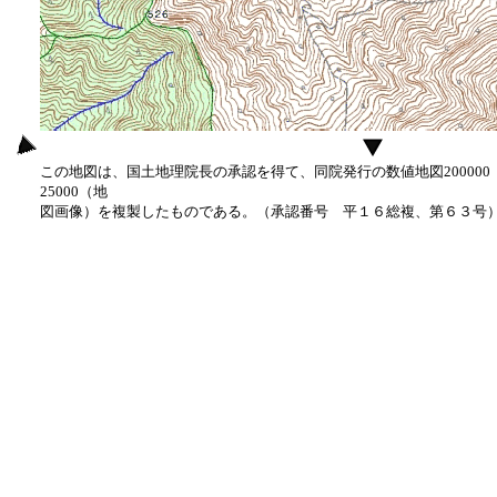
この地図は、国土地理院長の承認を得て、同院発行の数値地図20000
25000（地
図画像）を複製したものである。（承認番号 平１６総複、第６３号