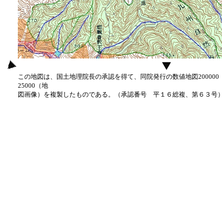
この地図は、国土地理院長の承認を得て、同院発行の数値地図20000
25000（地
図画像）を複製したものである。（承認番号 平１６総複、第６３号