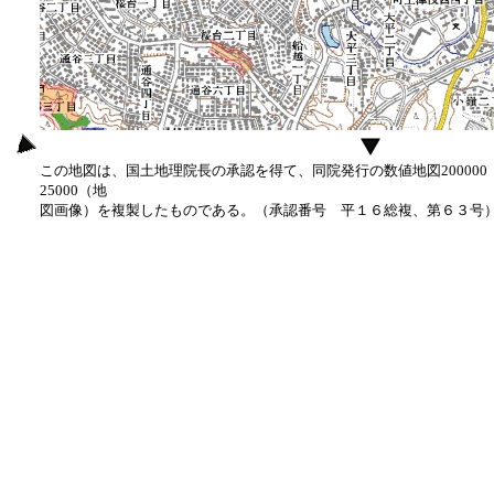
この地図は、国土地理院長の承認を得て、同院発行の数値地図20000
25000（地
図画像）を複製したものである。（承認番号 平１６総複、第６３号