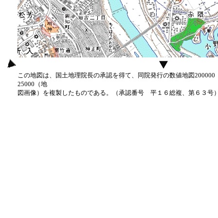
この地図は、国土地理院長の承認を得て、同院発行の数値地図20000
25000（地
図画像）を複製したものである。（承認番号 平１６総複、第６３号