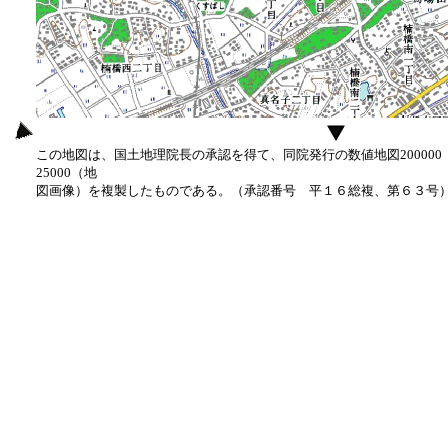
この地図は、国土地理院長の承認を得て、同院発行の数値地図20000
25000（地
図画像）を複製したものである。（承認番号 平１６総複、第６３号