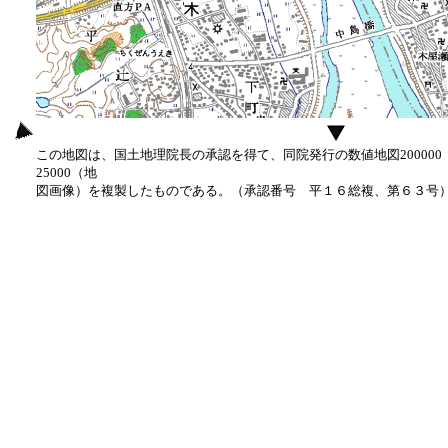
この地図は、国土地理院長の承認を得て、同院発行の数値地図20000
25000（地
図画像）を複製したものである。（承認番号 平１６総複、第６３号