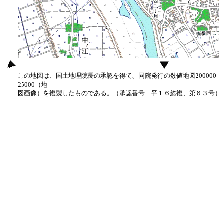
この地図は、国土地理院長の承認を得て、同院発行の数値地図20000
25000（地
図画像）を複製したものである。（承認番号 平１６総複、第６３号