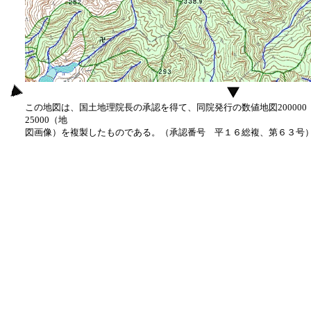
この地図は、国土地理院長の承認を得て、同院発行の数値地図20000
25000（地
図画像）を複製したものである。（承認番号 平１６総複、第６３号