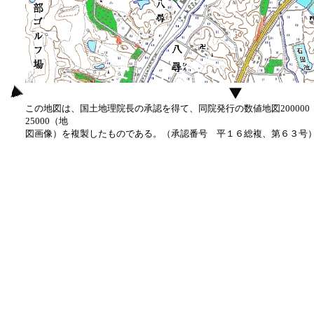
この地図は、国土地理院長の承認を得て、同院発行の数値地図20000
25000（地
図画像）を複製したものである。（承認番号 平１６総複、第６３号