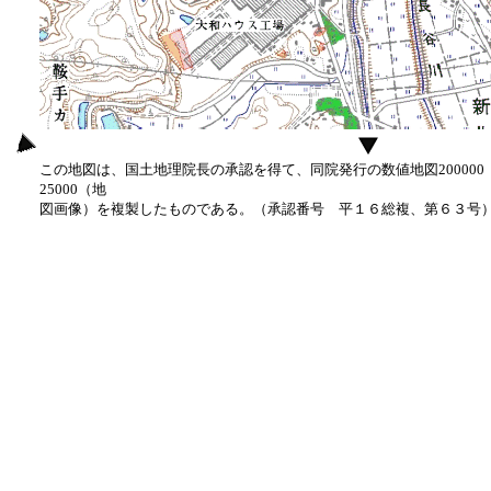
この地図は、国土地理院長の承認を得て、同院発行の数値地図20000
25000（地
図画像）を複製したものである。（承認番号 平１６総複、第６３号