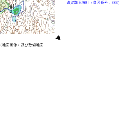
遠賀郡岡垣町（参照番号：383）
0（地図画像）及び数値地図
）