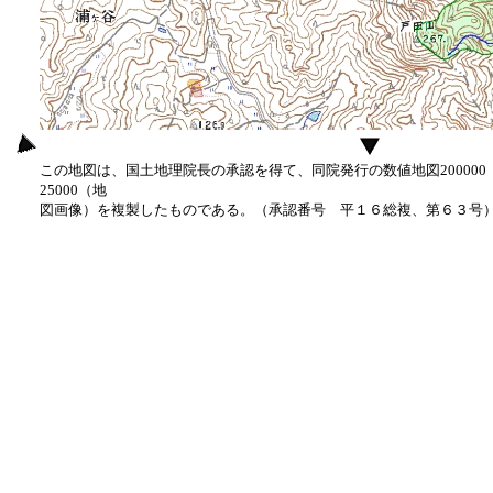
この地図は、国土地理院長の承認を得て、同院発行の数値地図20000
25000（地
図画像）を複製したものである。（承認番号 平１６総複、第６３号