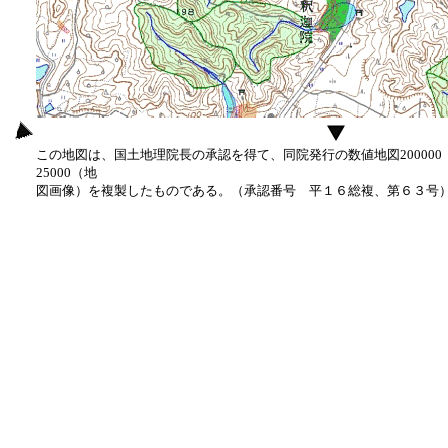
この地図は、国土地理院長の承認を得て、同院発行の数値地図20000
25000（地
図画像）を複製したものである。（承認番号 平１６総複、第６３号