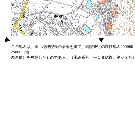
この地図は、国土地理院長の承認を得て、同院発行の数値地図20000
25000（地
図画像）を複製したものである。（承認番号 平１６総複、第６３号