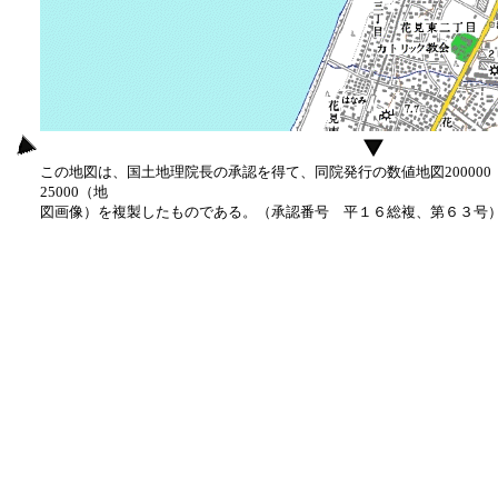
この地図は、国土地理院長の承認を得て、同院発行の数値地図20000
25000（地
図画像）を複製したものである。（承認番号 平１６総複、第６３号