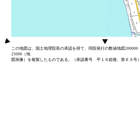
この地図は、国土地理院長の承認を得て、同院発行の数値地図20000
25000（地
図画像）を複製したものである。（承認番号 平１６総複、第６３号