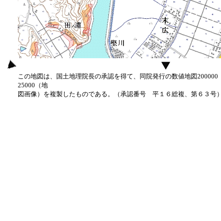
この地図は、国土地理院長の承認を得て、同院発行の数値地図20000
25000（地
図画像）を複製したものである。（承認番号 平１６総複、第６３号