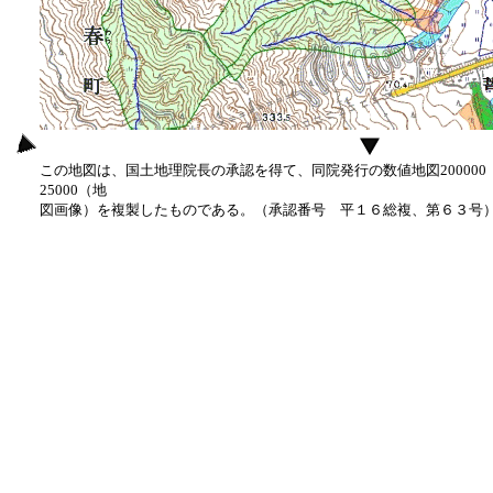
この地図は、国土地理院長の承認を得て、同院発行の数値地図20000
25000（地
図画像）を複製したものである。（承認番号 平１６総複、第６３号