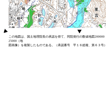
この地図は、国土地理院長の承認を得て、同院発行の数値地図20000
25000（地
図画像）を複製したものである。（承認番号 平１６総複、第６３号