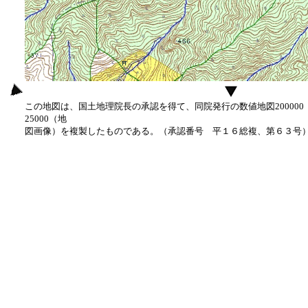
この地図は、国土地理院長の承認を得て、同院発行の数値地図20000
25000（地
図画像）を複製したものである。（承認番号 平１６総複、第６３号